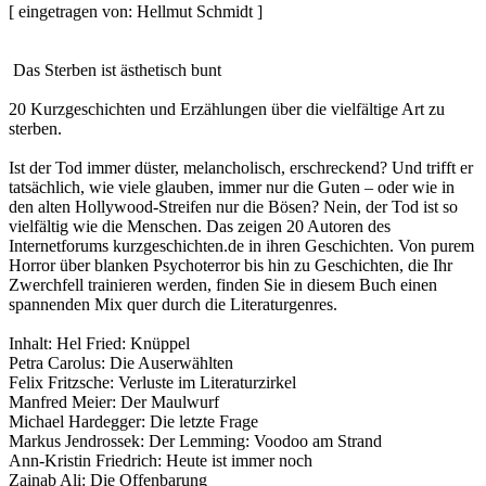
[ eingetragen von: Hellmut Schmidt ]
Das Sterben ist ästhetisch bunt
20 Kurzgeschichten und Erzählungen über die vielfältige Art zu
sterben.
Ist der Tod immer düster, melancholisch, erschreckend? Und trifft er
tatsächlich, wie viele glauben, immer nur die Guten – oder wie in
den alten Hollywood-Streifen nur die Bösen? Nein, der Tod ist so
vielfältig wie die Menschen. Das zeigen 20 Autoren des
Internetforums kurzgeschichten.de in ihren Geschichten. Von purem
Horror über blanken Psychoterror bis hin zu Geschichten, die Ihr
Zwerchfell trainieren werden, finden Sie in diesem Buch einen
spannenden Mix quer durch die Literaturgenres.
Inhalt: Hel Fried: Knüppel
Petra Carolus: Die Auserwählten
Felix Fritzsche: Verluste im Literaturzirkel
Manfred Meier: Der Maulwurf
Michael Hardegger: Die letzte Frage
Markus Jendrossek: Der Lemming: Voodoo am Strand
Ann-Kristin Friedrich: Heute ist immer noch
Zainab Ali: Die Offenbarung