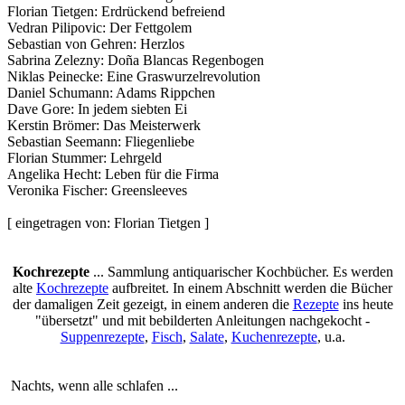
Florian Tietgen: Erdrückend befreiend
Vedran Pilipovic: Der Fettgolem
Sebastian von Gehren: Herzlos
Sabrina Zelezny: Doña Blancas Regenbogen
Niklas Peinecke: Eine Graswurzelrevolution
Daniel Schumann: Adams Rippchen
Dave Gore: In jedem siebten Ei
Kerstin Brömer: Das Meisterwerk
Sebastian Seemann: Fliegenliebe
Florian Stummer: Lehrgeld
Angelika Hecht: Leben für die Firma
Veronika Fischer: Greensleeves
[ eingetragen von: Florian Tietgen ]
Kochrezepte
... Sammlung antiquarischer Kochbücher. Es werden
alte
Kochrezepte
aufbreitet. In einem Abschnitt werden die Bücher
der damaligen Zeit gezeigt, in einem anderen die
Rezepte
ins heute
"übersetzt" und mit bebilderten Anleitungen nachgekocht -
Suppenrezepte
,
Fisch
,
Salate
,
Kuchenrezepte
, u.a.
Nachts, wenn alle schlafen ...